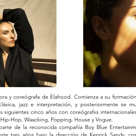
tora y coreógrafa de Elahood. Comienza a su formació
ásica, jazz e interpretación, y posteriormente se mu
s siguientes cinco años con coreógrafxs internacionales
 Hip-Hop, Waacking, Popping, House y Vogue.
parte de la reconocida compañía Boy Blue Entertain
ante tres años bajo la dirección de Kenrick Sandy, co