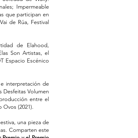
nales; Impermeable
as que participan en
 Vai de Rúa, Festival
ntidad de Elahood,
as Son Artistas, el
 DT Espacio Escénico
e interpretación de
as Desfeitas Volumen
-producción entre el
o Ovos (2021).
estiva, una pieza de
rias. Comparten este
r Premio y el Premio