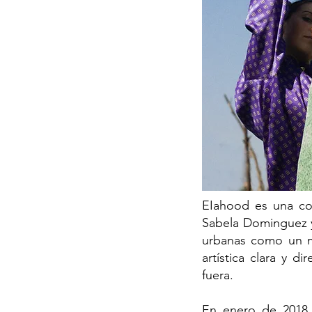
EIahood es una co
Sabela Dominguez y 
urbanas como un me
artística clara y d
fuera.
En enero de 2018 