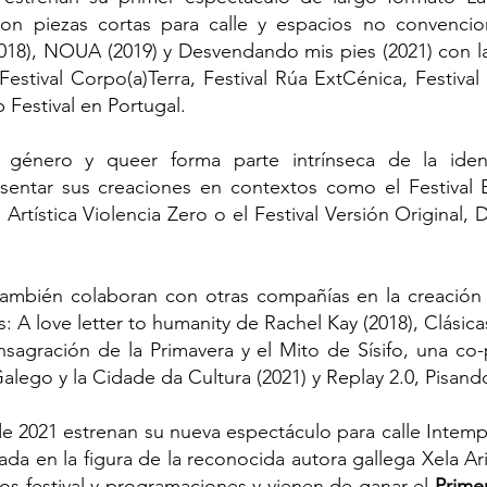
on piezas cortas para calle y espacios no convencio
2018), NOUA (2019) y Desvendando mis pies (2021) con l
 Festival Corpo(a)Terra, Festival Rúa ExtCénica, Festival
Festival en Portugal.
 género y queer forma parte intrínseca de la ide
sentar sus creaciones en contextos como el Festival El
Artística Violencia Zero o el Festival Versión Original,
también colaboran con otras compañías en la creación 
: A love letter to humanity de Rachel Kay (2018), Clásic
nsagración de la Primavera y el Mito de Sísifo, una co
lego y la Cidade da Cultura (2021) y Replay 2.0, Pisand
de 2021 estrenan su nueva espectáculo para calle Intemp
ada en la figura de la reconocida autora gallega Xela A
os festival y programaciones y vienen de ganar el
Prime