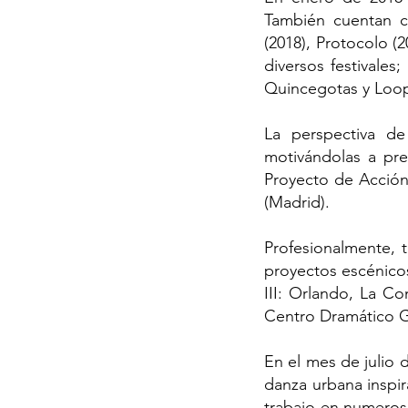
También cuentan c
(2018), Protocolo (
diversos festivales;
Quincegotas y Loop 
La perspectiva de
motivándolas a pre
Proyecto de Acción 
(Madrid).
Profesionalmente, 
proyectos escénicos
III: Orlando, La Co
Centro Dramático Ga
En el mes de julio 
danza urbana inspir
trabajo en numeros