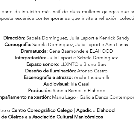
parte da intuición más naif de dúas mulleres galegas que se
oposta escénica contemporánea que invita á reflexión colect
Dirección:
Sabela Domínguez, Julia Laport e Kenrick Sandy
Coreografía:
Sabela Domínguez, Julia Laport e Aina Lanas
Dramaturxia:
Gena Baamonde e ELAHOOD
Interpretación:
Julia Laport e Sabela Domínguez
Espazo sonoro:
LLXNTO e Bruno Baw
Deseño de iluminación:
Afonso Castro
Escenografía e atrezzo:
Anahí Taraburelli
Audiovisual:
Iria Casal
Produción:
Sabela Ramos e Elahood
pañamento na xestión:
Manu Lago · Galicia Danza Contempo
tre o
Centro Coreográfico Galego
|
Agadic
e
Elahood
 de Oleiros
e a
Asociación Cultural Manicómicos