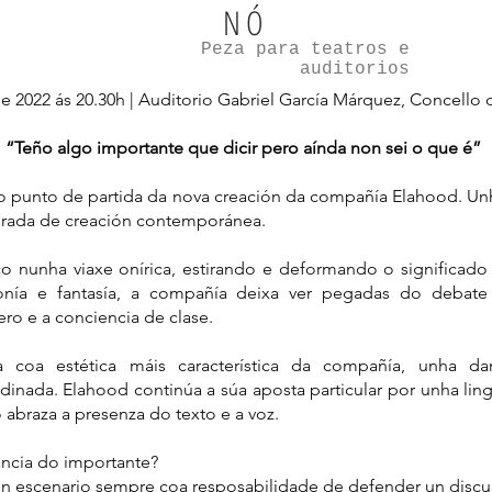
NÓ
Peza para teatros e
auditorios
de 2022 ás 20.30h | Auditorio Gabriel García Márquez, Concello 
“Teño algo importante que dicir pero aínda non sei o que é”
mo punto de partida da nova creación da compañía Elahood. U
irada de creación contemporánea.
o nunha viaxe onírica, estirando e deformando o significado
ronía e fantasía, a compañía deixa ver pegadas do debate
ro e a conciencia de clase.
 coa estética máis característica da compañía, unha da
nada. Elahood continúa a súa aposta particular por unha ling
 abraza a presenza do texto e a voz.
ancia do importante?
n escenario sempre coa resposabilidade de defender un disc