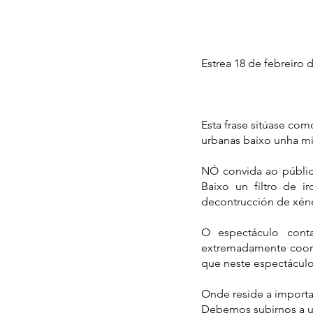
Estrea 18 de febreiro 
Esta frase sitúase co
urbanas baixo unha m
NÓ convida ao públic
Baixo un filtro de i
decontrucción de xéne
O espectáculo conta
extremadamente coordi
que neste espectáculo
Onde reside a import
Debemos subirnos a u